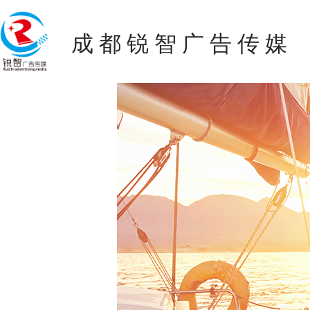
热门
成 都 锐 智 广 告 传 媒