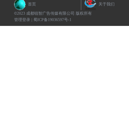
成都锐智
首页
关于我们
©
2023
成都锐智广告传媒有限公司
版权所有
成都锐智广
管理登录
|
蜀ICP备19036597号-1
名为成都锐
成都锐智广
伍，并联合
验丰富，前
广告策划、
电话： 17